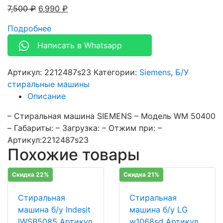
7,500
₽
6,990
₽
Подробнее
Написать в Whatsapp
Артикул:
2212487s23
Категории:
Siemens
,
Б/У
стиральные машины
Описание
– Стиральная машина SIEMENS – Модель WM 50400
– Габариты: – Загрузка: – Отжим при: –
Артикул:2212487s23
Похожие товары
Скидка 22%
Скидка 21%
Стиральная
Стиральная
машина б/у Indesit
машина б/у LG
IWSB5085 Артикул
w1068sd Артикул