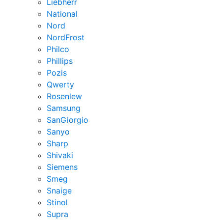
Liebherr
National
Nord
NordFrost
Philco
Phillips
Pozis
Qwerty
Rosenlew
Samsung
SanGiorgio
Sanyo
Sharp
Shivaki
Siemens
Smeg
Snaige
Stinol
Supra