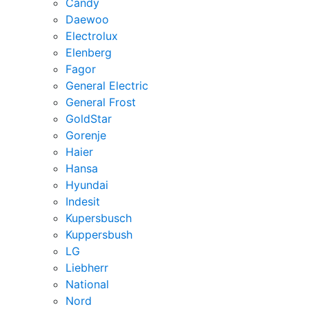
Candy
Daewoo
Electrolux
Elenberg
Fagor
General Electric
General Frost
GoldStar
Gorenje
Haier
Hansa
Hyundai
Indesit
Kupersbusch
Kuppersbush
LG
Liebherr
National
Nord