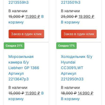
2213559h3
2213501h3
В наличии
В наличии
15,000
₽
11,990
₽
В
25,000
₽
19,990
₽
корзину
В корзину
Заказ в один клик
Заказ в один клик
Скидка 21%
Скидка 17%
Морозильная
Холодильник б/у
камера б/у
Hyundai
Liebherr GP 1366
CC3091LWT
Артикул
Артикул
2213647р3
2212950h33
В наличии
В наличии
15,000
₽
11,990
₽
В
18,000
₽
14,990
₽
корзину
В корзину