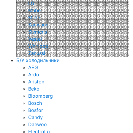
LG
Mabe
Miele
Samsung
Siemens
Vestel
Whirlpool
Zanussi
Б/У холодильники
AEG
Ardo
Ariston
Beko
Bloomberg
Bosch
Bosfor
Candy
Daewoo
Electrolux