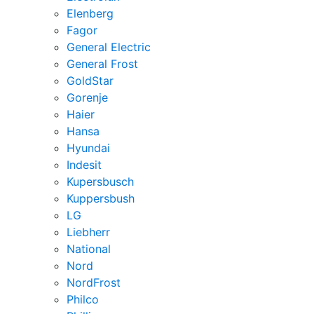
Elenberg
Fagor
General Electric
General Frost
GoldStar
Gorenje
Haier
Hansa
Hyundai
Indesit
Kupersbusch
Kuppersbush
LG
Liebherr
National
Nord
NordFrost
Philco