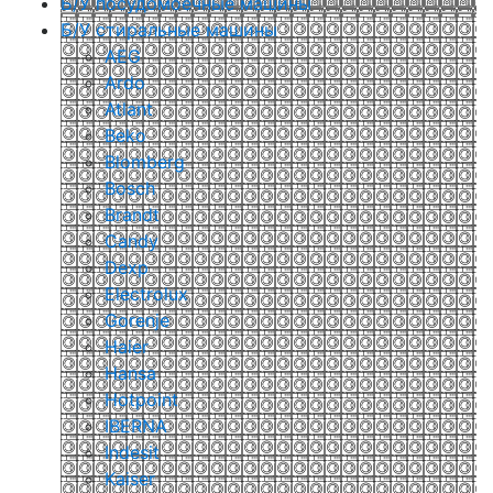
Б/У посудомоечные машины
Б/У стиральные машины
AEG
Ardo
Atlant
Beko
Blomberg
Bosch
Brandt
Candy
Dexp
Electrolux
Gorenje
Haier
Hansa
Hotpoint
IBERNA
Indesit
Kaiser