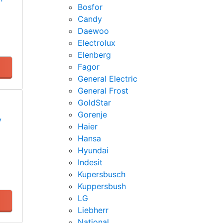
Bosfor
Candy
Daewoo
Electrolux
Elenberg
Fagor
General Electric
General Frost
GoldStar
Gorenje
у
Haier
Hansa
Hyundai
Indesit
Kupersbusch
Kuppersbush
LG
Liebherr
National