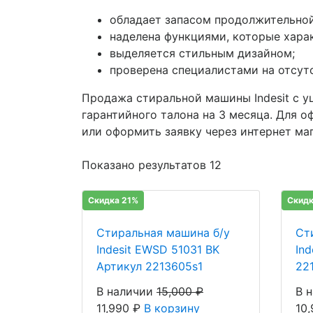
обладает запасом продолжительной
наделена функциями, которые хара
выделяется стильным дизайном;
проверена специалистами на отсутс
Продажа стиральной машины Indesit с у
гарантийного талона на 3 месяца. Для о
или оформить заявку через интернет маг
Показано результатов 12
Скидка 21%
Скидк
Стиральная машина б/у
Ст
Indesit EWSD 51031 BK
In
Артикул 2213605s1
22
В наличии
15,000
₽
В 
11,990
₽
В корзину
10