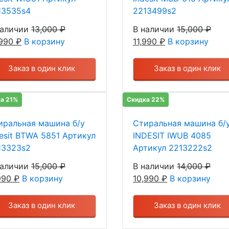
13535s4
2213499s2
наличии
13,000
₽
В наличии
15,000
₽
,990
₽
В корзину
11,990
₽
В корзину
Заказ в один клик
Заказ в один клик
а 21%
Скидка 22%
иральная машина б/у
Стиральная машина б/
desit BTWA 5851 Артикул
INDESIT IWUB 4085
13323s2
Артикул 2213222s2
наличии
15,000
₽
В наличии
14,000
₽
,990
₽
В корзину
10,990
₽
В корзину
Заказ в один клик
Заказ в один клик