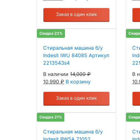
Заказ в один клик
Скидка 22%
Скидк
Стиральная машина б/у
Ст
Indesit IWU 84085 Артикул
In
2213543s4
22
В наличии
14,000
₽
В 
10,990
₽
В корзину
10
Заказ в один клик
Скидка 21%
Скидк
Стиральная машина б/у
Ст
Indesit BWSA 71052
Ind