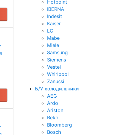
Hotpoint
IBERNA
Indesit
Kaiser
LG
Mabe
Miele
у
Samsung
л
Siemens
Vestel
Whirlpool
Zanussi
Б/У холодильники
AEG
Ardo
Ariston
Beko
Bloomberg
у
Bosch
л