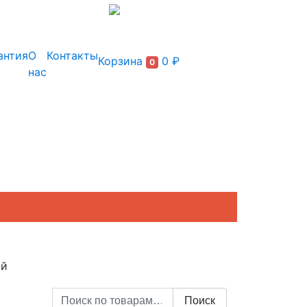
+7 (495) 150-54-90
антия
О
Контакты
Корзина
0 ₽
0
нас
ой
Искать:
Поиск