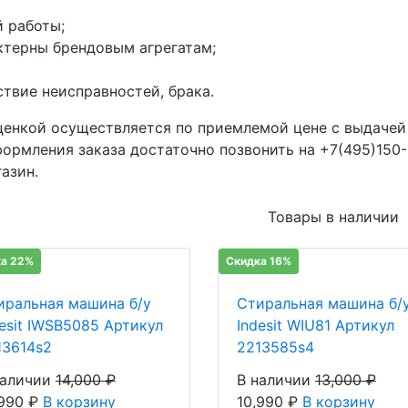
 работы;
ктерны брендовым агрегатам;
твие неисправностей, брака.
ценкой осуществляется по приемлемой цене с выдачей
формления заказа достаточно позвонить на +7(495)150
азин.
Товары в наличии
а 22%
Скидка 16%
иральная машина б/у
Стиральная машина б/
desit IWSB5085 Артикул
Indesit WIU81 Артикул
13614s2
2213585s4
наличии
14,000
₽
В наличии
13,000
₽
,990
₽
В корзину
10,990
₽
В корзину