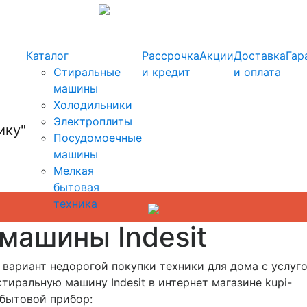
info@kupi-tehniku.ru
Каталог
Рассрочка
Акции
Доставка
Гар
Стиральные
и кредит
и оплата
машины
Холодильники
Электроплиты
Посудомоечные
машины
Мелкая
бытовая
техника
машины Indesit
й вариант недорогой покупки техники для дома с услуг
иральную машину Indesit в интернет магазине kupi-
о бытовой прибор: