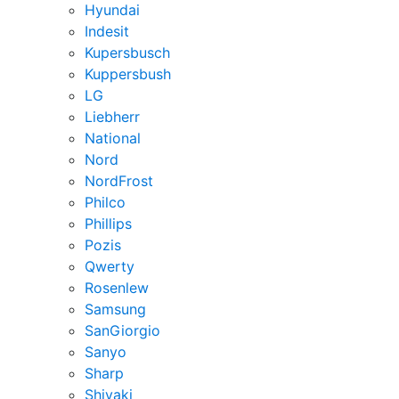
Hyundai
Indesit
Kupersbusch
Kuppersbush
LG
Liebherr
National
Nord
NordFrost
Philco
Phillips
Pozis
Qwerty
Rosenlew
Samsung
SanGiorgio
Sanyo
Sharp
Shivaki