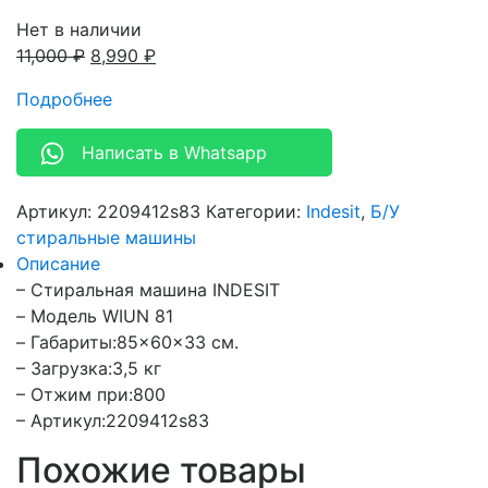
Нет в наличии
11,000
₽
8,990
₽
Подробнее
Написать в Whatsapp
Артикул:
2209412s83
Категории:
Indesit
,
Б/У
стиральные машины
Описание
– Стиральная машина INDESIT
– Модель WIUN 81
– Габариты:85×60×33 см.
– Загрузка:3,5 кг
– Отжим при:800
– Артикул:2209412s83
Похожие товары