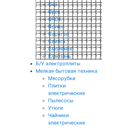
Ока
Орск
ОРСК
Полюс
Саратов
Свияга
Смоленск
Юрюзань
Б/У электроплиты
Мелкая бытовая техника
Мясорубки
Плитки
электрические
Пылесосы
Утюги
Чайники
электрические