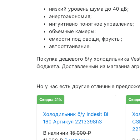
низкий уровень шума до 40 дБ;
энергоэкономия;
интуитивно понятное управление;
объемные камеры;
емкости под овощи, фрукты;
автооттаивание.
Покупка дешевого б/у холодильника Ves
бюджета. Доставленный из магазина агр
Но у нас есть другие отличные предложе
Скидка 21%
Скидк
Холодильник б/у Indesit BI
Хо
160 Артикул 2213398h3
CS
22
В наличии
15,000
₽