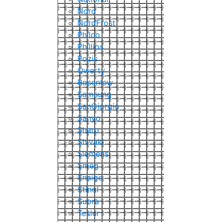
Nord
NordFrost
Philco
Phillips
Pozis
Qwerty
Rosenlew
Samsung
SanGiorgio
Sanyo
Sharp
Shivaki
Siemens
Smeg
Snaige
Stinol
Supra
Tesler