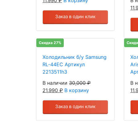
11,990
₽
В корзину
В 
11
Заказ в один клик
Скидка 27%
Скидк
Холодильник б/у Samsung
Хо
RL-44EC Артикул
Ari
2213511h3
Ар
В наличии
30,000
₽
В 
21,990
₽
В корзину
11
Заказ в один клик