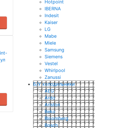
Hotpoint
IBERNA
Indesit
Kaiser
LG
Mabe
Miele
Samsung
nt-
Siemens
кул
Vestel
Whirlpool
Zanussi
Б/У холодильники
AEG
Ardo
Ariston
Beko
Bloomberg
Bosch