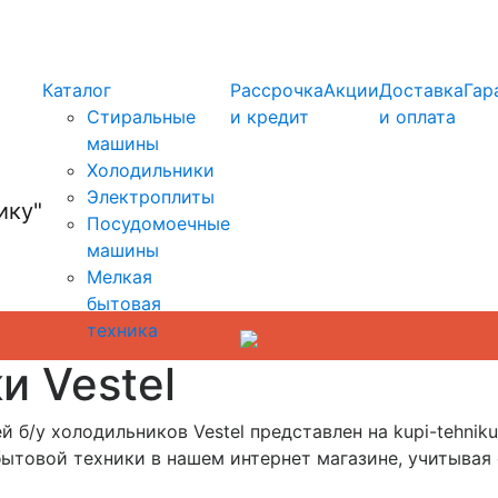
info@kupi-tehniku.ru
Каталог
Рассрочка
Акции
Доставка
Гар
Стиральные
и кредит
и оплата
машины
Холодильники
Электроплиты
Посудомоечные
машины
Мелкая
бытовая
техника
и Vestel
б/у холодильников Vestel представлен на kupi-tehniku.
ытовой техники в нашем интернет магазине, учитывая 