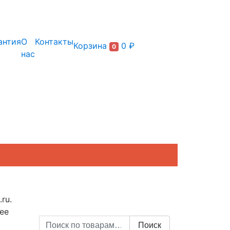
+7 (495) 150-54-90
антия
О
Контакты
Корзина
0 ₽
0
нас
ru.
ее
Искать:
Поиск