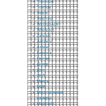
Thomson
Toshiba
Vestel
Vestfrost
WEISSGAUFF
Whirlpool
Zanussi
Айсберг
Атлант
Бирюса
Геочел
Днепр
Дон
ЗИЛ
Минск
МИР
Морозильные
камеры
МорозкО