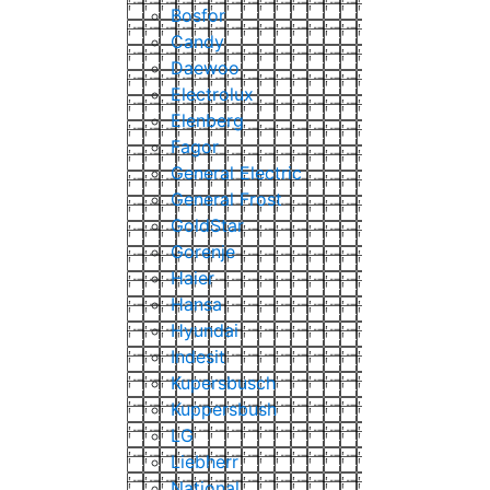
Bosfor
Candy
Daewoo
Electrolux
Elenberg
Fagor
General Electric
General Frost
GoldStar
Gorenje
Haier
Hansa
Hyundai
Indesit
Kupersbusch
Kuppersbush
LG
Liebherr
National