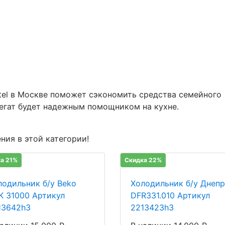
tel в Москве поможет сэкономить средства семейного
егат будет надежным помощником на кухне.
ния в этой категории!
а 21%
Скидка 22%
лодильник б/у Beko
Холодильник б/у Днепр
K 31000 Артикул
DFR331.010 Артикул
13642h3
2213423h3