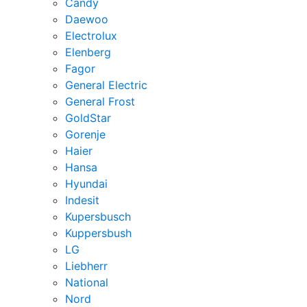
Candy
Daewoo
Electrolux
Elenberg
Fagor
General Electric
General Frost
GoldStar
Gorenje
Haier
Hansa
Hyundai
Indesit
Kupersbusch
Kuppersbush
LG
Liebherr
National
Nord