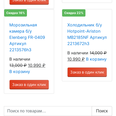
Скидка 16%
Скидка 22%
Морозильная
Холодильник б/у
камера б/у
Hotpoint-Ariston
Elenberg FR-0409
MB2185NF Артикул
Артикул
2213672h3
2213576h3
В наличии
14,000
₽
В наличии
10,990
₽
В корзину
13,000
₽
10,990
₽
В корзину
Заказ в один клик
Заказ в один клик
Искать:
Поиск