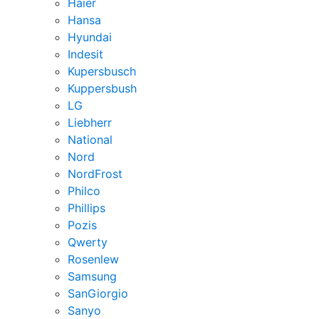
Haier
Hansa
Hyundai
Indesit
Kupersbusch
Kuppersbush
LG
Liebherr
National
Nord
NordFrost
Philco
Phillips
Pozis
Qwerty
Rosenlew
Samsung
SanGiorgio
Sanyo