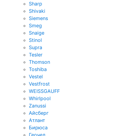
Sharp
Shivaki
Siemens
Smeg
Snaige
Stinol
Supra
Tesler
Thomson
Toshiba
Vestel
Vestfrost
WEISSGAUFF
Whirlpool
Zanussi
Айсберг
Атлант
Бирюса
Геочел