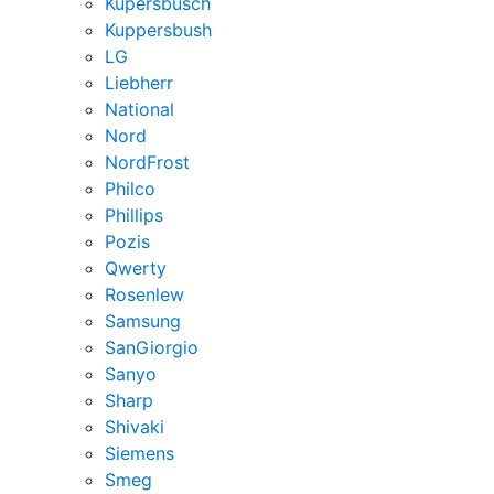
Kupersbusch
Kuppersbush
LG
Liebherr
National
Nord
NordFrost
Philco
Phillips
Pozis
Qwerty
Rosenlew
Samsung
SanGiorgio
Sanyo
Sharp
Shivaki
Siemens
Smeg