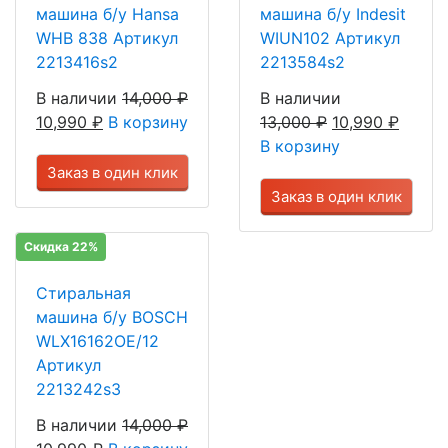
машина б/у Hansa
машина б/у Indesit
WHB 838 Артикул
WIUN102 Артикул
2213416s2
2213584s2
В наличии
14,000
₽
В наличии
10,990
₽
В корзину
13,000
₽
10,990
₽
В корзину
Заказ в один клик
Заказ в один клик
Скидка 22%
Стиральная
машина б/у BOSCH
WLX16162OE/12
Артикул
2213242s3
В наличии
14,000
₽