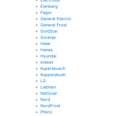
Electrolux
Elenberg
Fagor
General Electric
General Frost
GoldStar
Gorenje
Haier
Hansa
Hyundai
Indesit
Kupersbusch
Kuppersbush
LG
Liebherr
National
Nord
NordFrost
Philco