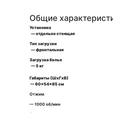
Общие характерист
Установка
— отдельно стоящая
Тип загрузки
— фронтальная
Загрузка белья
— 5 кг
Габариты (ШxГxВ)
— 60x54x85 см
Отжим
— 1000 об/мин