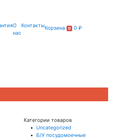
+7 (495) 150-54-90
антия
О
Контакты
Корзина
0 ₽
0
нас
Категории товаров
Uncategorized
Б/У посудомоечные