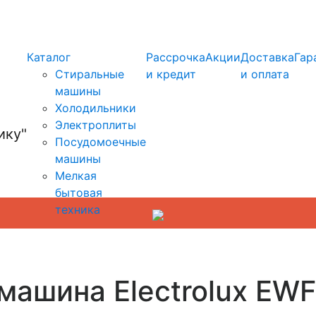
info@kupi-tehniku.ru
Каталог
Рассрочка
Акции
Доставка
Гар
Стиральные
и кредит
и оплата
машины
Холодильники
Электроплиты
Посудомоечные
машины
Мелкая
бытовая
техника
машина Electrolux EWF