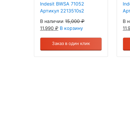
Indesit BWSA 71052
In
Артикул 2213510s2
Ар
В наличии
15,000
₽
В 
11,990
₽
В корзину
11
Заказ в один клик