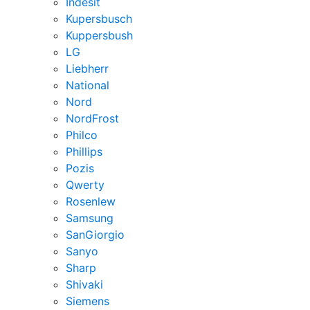
Indesit
Kupersbusch
Kuppersbush
LG
Liebherr
National
Nord
NordFrost
Philco
Phillips
Pozis
Qwerty
Rosenlew
Samsung
SanGiorgio
Sanyo
Sharp
Shivaki
Siemens