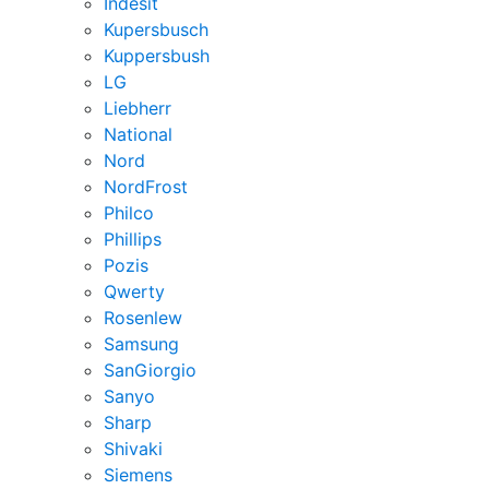
Indesit
Kupersbusch
Kuppersbush
LG
Liebherr
National
Nord
NordFrost
Philco
Phillips
Pozis
Qwerty
Rosenlew
Samsung
SanGiorgio
Sanyo
Sharp
Shivaki
Siemens