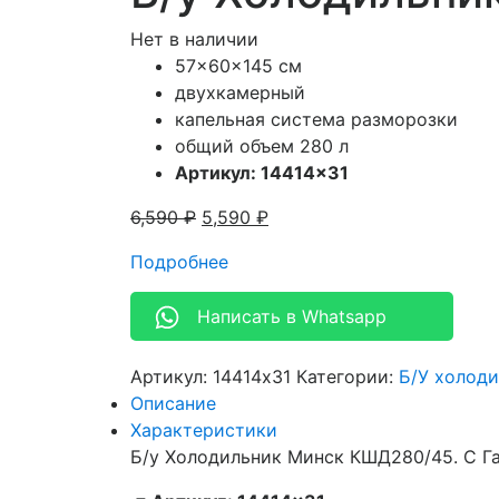
Нет в наличии
57x60x145 см
двухкамерный
капельная система разморозки
общий объем 280 л
Артикул: 14414×31
6,590
₽
5,590
₽
Подробнее
Написать в Whatsapp
Артикул:
14414x31
Категории:
Б/У холод
Описание
Характеристики
Б/у Холодильник Минск КШД280/45. С Г