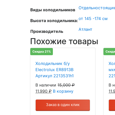
Отдельностоящи
Виды холодильников
от 145 -174 см
Высота холодильника:
Атлант
Производитель
Похожие товары
Скидка 21%
Скидк
Холодильник б/у
Хо
Electrolux ER8913B
мх
Артикул 2213531h1
22
В наличии
15,000
₽
В 
11,990
₽
В корзину
11
Заказ в один клик