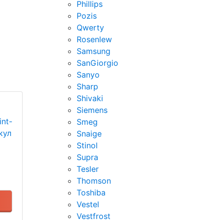
Phillips
Pozis
Qwerty
Rosenlew
Samsung
SanGiorgio
Sanyo
Sharp
Shivaki
Siemens
nt-
Smeg
кул
Snaige
Stinol
Supra
Tesler
Thomson
Toshiba
Vestel
Vestfrost