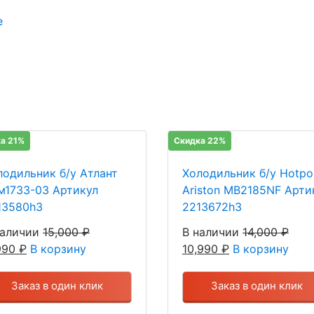
е
а 21%
Скидка 22%
лодильник б/у Атлант
Холодильник б/у Hotpoi
м1733-03 Артикул
Ariston MB2185NF Арти
13580h3
2213672h3
наличии
15,000
₽
В наличии
14,000
₽
,990
₽
В корзину
10,990
₽
В корзину
Заказ в один клик
Заказ в один клик