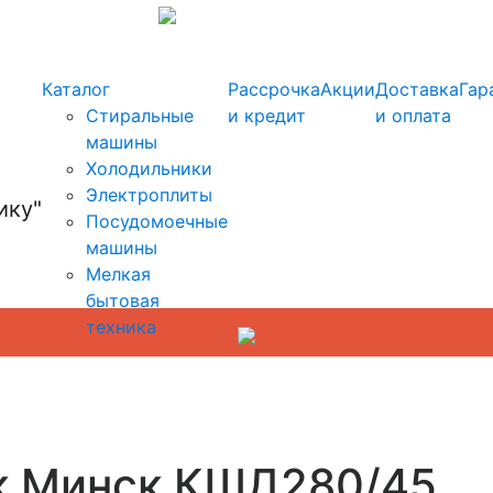
info@kupi-tehniku.ru
Каталог
Рассрочка
Акции
Доставка
Гар
Стиральные
и кредит
и оплата
машины
Холодильники
Электроплиты
Посудомоечные
машины
Мелкая
бытовая
техника
к Минск КШД280/45