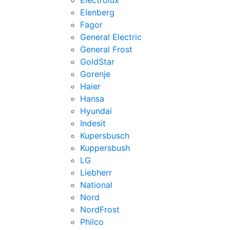
Electrolux
Elenberg
Fagor
General Electric
General Frost
GoldStar
Gorenje
Haier
Hansa
Hyundai
Indesit
Kupersbusch
Kuppersbush
LG
Liebherr
National
Nord
NordFrost
Philco