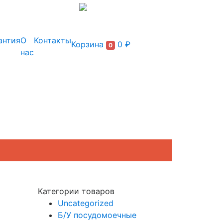
+7 (495) 150-54-90
антия
О
Контакты
Корзина
0 ₽
0
нас
Категории товаров
Uncategorized
Б/У посудомоечные