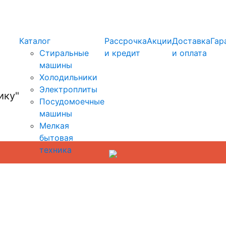
info@kupi-tehniku.ru
Каталог
Рассрочка
Акции
Доставка
Гар
Стиральные
и кредит
и оплата
машины
Холодильники
Электроплиты
Посудомоечные
машины
Мелкая
бытовая
техника