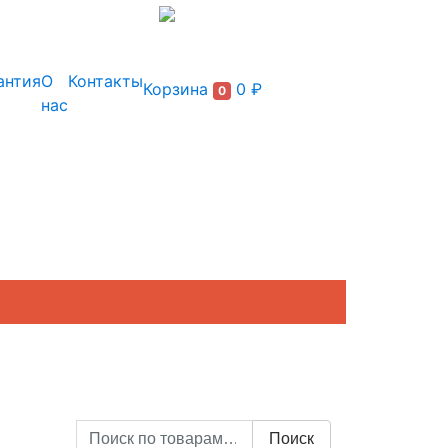
+7 (495) 150-54-90
антия
О
Контакты
Корзина
0 ₽
0
нас
Искать:
Поиск