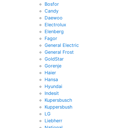
Bosfor
Candy
Daewoo
Electrolux
Elenberg
Fagor
General Electric
General Frost
GoldStar
Gorenje
Haier
Hansa
Hyundai
Indesit
Kupersbusch
Kuppersbush
LG
Liebherr
National