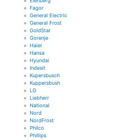
Elenberg
Fagor
General Electric
General Frost
GoldStar
Gorenje
Haier
Hansa
Hyundai
Indesit
Kupersbusch
Kuppersbush
LG
Liebherr
National
Nord
NordFrost
Philco
Phillips