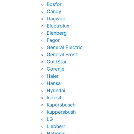
Bosfor
Candy
Daewoo
Electrolux
Elenberg
Fagor
General Electric
General Frost
GoldStar
Gorenje
Haier
Hansa
Hyundai
Indesit
Kupersbusch
Kuppersbush
LG
Liebherr
National