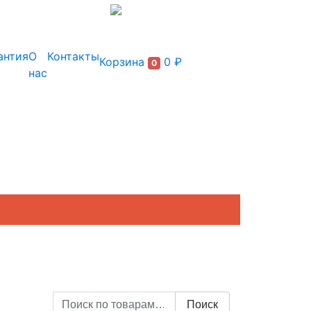
+7 (495) 150-54-90
антия
О
Контакты
Корзина
0 ₽
0
нас
Искать:
Поиск