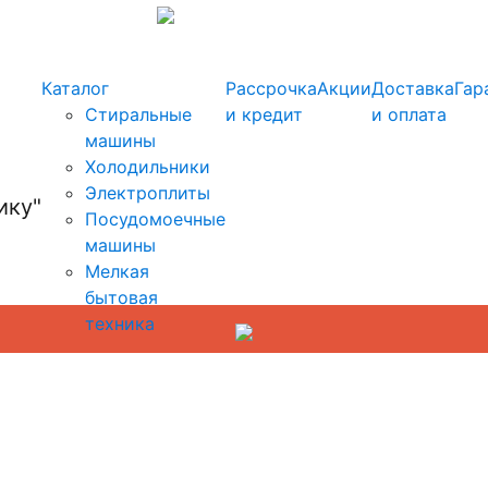
info@kupi-tehniku.ru
Каталог
Рассрочка
Акции
Доставка
Гар
Стиральные
и кредит
и оплата
машины
Холодильники
Электроплиты
Посудомоечные
машины
Мелкая
бытовая
техника