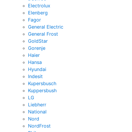
Electrolux
Elenberg
Fagor
General Electric
General Frost
GoldStar
Gorenje
Haier
Hansa
Hyundai
Indesit
Kupersbusch
Kuppersbush
LG
Liebherr
National
Nord
NordFrost