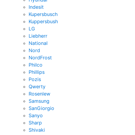
Indesit
Kupersbusch
Kuppersbush
LG
Liebherr
National
Nord
NordFrost
Philco
Phillips
Pozis
Qwerty
Rosenlew
Samsung
SanGiorgio
Sanyo
Sharp
Shivaki