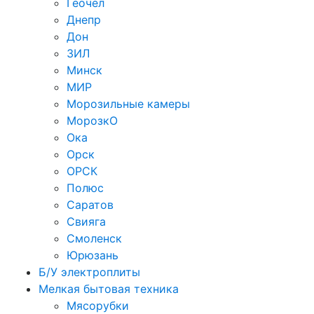
Геочел
Днепр
Дон
ЗИЛ
Минск
МИР
Морозильные камеры
МорозкО
Ока
Орск
ОРСК
Полюс
Саратов
Свияга
Смоленск
Юрюзань
Б/У электроплиты
Мелкая бытовая техника
Мясорубки