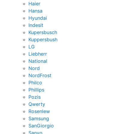
Haier
Hansa
Hyundai
Indesit
Kupersbusch
Kuppersbush
LG
Liebherr
National
Nord
NordFrost
Philco
Phillips
Pozis
Qwerty
Rosenlew
Samsung
SanGiorgio
Sanyo