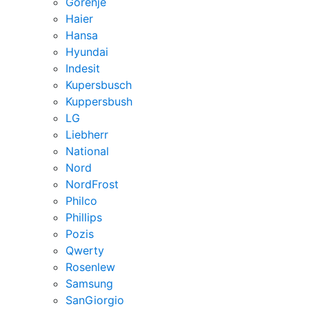
Gorenje
Haier
Hansa
Hyundai
Indesit
Kupersbusch
Kuppersbush
LG
Liebherr
National
Nord
NordFrost
Philco
Phillips
Pozis
Qwerty
Rosenlew
Samsung
SanGiorgio