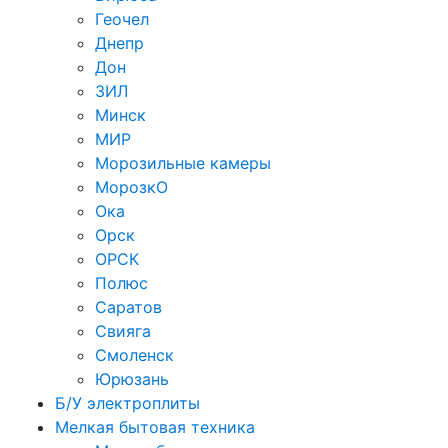
Геочел
Днепр
Дон
ЗИЛ
Минск
МИР
Морозильные камеры
МорозкО
Ока
Орск
ОРСК
Полюс
Саратов
Свияга
Смоленск
Юрюзань
Б/У электроплиты
Мелкая бытовая техника