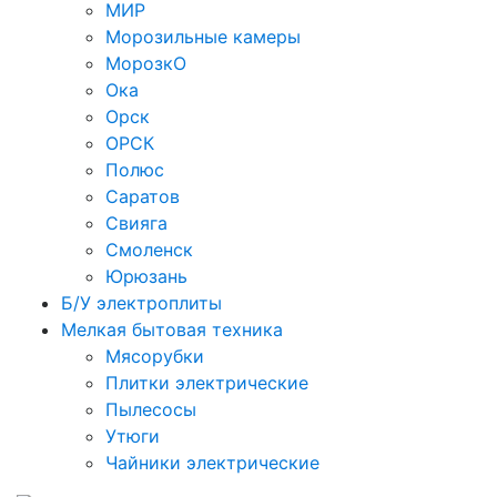
МИР
Морозильные камеры
МорозкО
Ока
Орск
ОРСК
Полюс
Саратов
Свияга
Смоленск
Юрюзань
Б/У электроплиты
Мелкая бытовая техника
Мясорубки
Плитки электрические
Пылесосы
Утюги
Чайники электрические