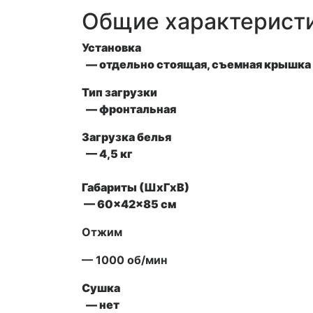
Общие характерист
Установка
— отдельно стоящая, съемная крышка 
Тип загрузки
— фронтальная
Загрузка белья
— 4,5 кг
Габариты (ШxГxВ)
— 60x42x85 см
Отжим
— 1000 об/мин
Сушка
— нет