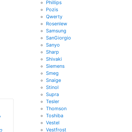
Phillips
Pozis
Qwerty
Rosenlew
Samsung
SanGiorgio
Sanyo
Sharp
Shivaki
Siemens
Smeg
Snaige
Stinol
Supra
Tesler
Thomson
Toshiba
у
Vestel
Vestfrost
s2