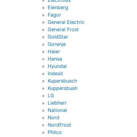
Electrolux
Elenberg
Fagor
General Electric
General Frost
GoldStar
Gorenje
Haier
Hansa
Hyundai
Indesit
Kupersbusch
Kuppersbush
LG
Liebherr
National
Nord
NordFrost
Philco