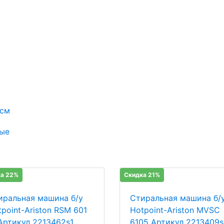
 см
ые
а 22%
Скидка 21%
иральная машина б/у
Стиральная машина б/
point-Ariston RSM 601
Hotpoint-Ariston MVSC
Артикул 2213462s1
6105 Артикул 2213409