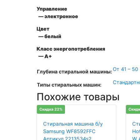
Управление
— электронное
Цвет
— белый
Класс энергопотребления
— А+
От 41 – 50
Глубина стиральной машины:
Стандартн
Типы стиральных машин:
Похожие товары
Скидка 22%
Скидк
Стиральная машина б/у
Ст
Samsung WF8592FFC
Hot
Артикул 2213534s2
W 