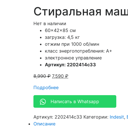
Стиральная маши
Нет в наличии
60x42x85 см
загрузка: 4,5 кг
отжим при 1000 об/мин
класс энергопотребления: A+
электронное управление
Артикул: 2202414c33
8,990
₽
7,590
₽
Подробнее
Написать в Whatsapp
Артикул:
2202414c33
Категории:
Indesit
,
Описание