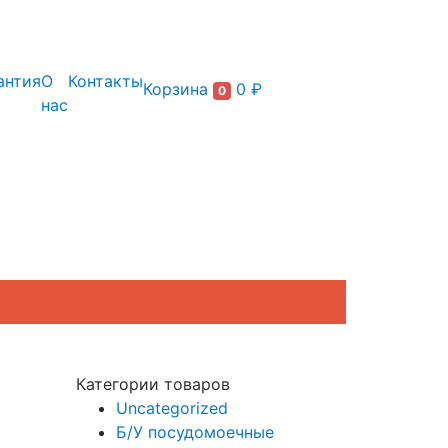
+7 (495) 150-54-90
антия
О
Контакты
Корзина
0 ₽
0
нас
Категории товаров
Uncategorized
Б/У посудомоечные