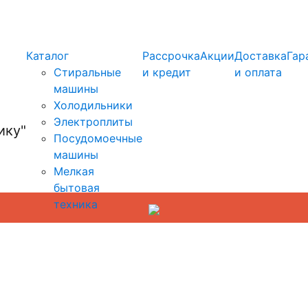
info@kupi-tehniku.ru
Каталог
Рассрочка
Акции
Доставка
Гар
Стиральные
и кредит
и оплата
машины
Холодильники
Электроплиты
Посудомоечные
машины
Мелкая
бытовая
техника