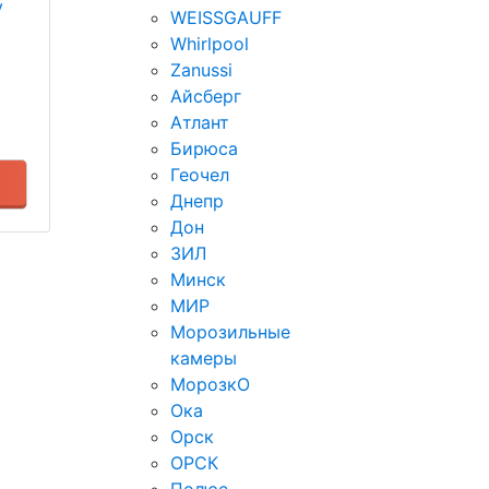
у
WEISSGAUFF
Whirlpool
Zanussi
Айсберг
Атлант
Бирюса
Геочел
Днепр
Дон
ЗИЛ
Минск
МИР
Морозильные
камеры
МорозкО
Ока
Орск
ОРСК