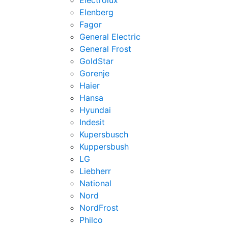
Electrolux
Elenberg
Fagor
General Electric
General Frost
GoldStar
Gorenje
Haier
Hansa
Hyundai
Indesit
Kupersbusch
Kuppersbush
LG
Liebherr
National
Nord
NordFrost
Philco