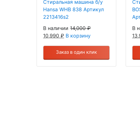
Стиральная машина б/у
Ст
Hansa WHB 838 Артикул
BO
2213416s2
Ар
В наличии
14,000
₽
В 
10,990
₽
В корзину
13
Заказ в один клик