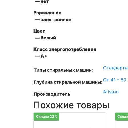
— нет
Управление
— электронное
Цвет
— белый
Класс энергопотребления
— A+
Стандартн
Типы стиральных машин:
От 41 – 50
Глубина стиральной машины:
Ariston
Производитель
Похожие товары
Скидка 22%
Скидк