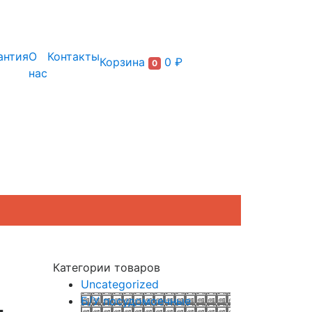
+7 (495) 150-54-90
антия
О
Контакты
Корзина
0 ₽
0
нас
Категории товаров
Uncategorized
Б/У посудомоечные