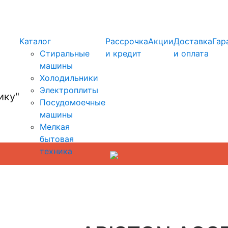
info@kupi-tehniku.ru
Каталог
Рассрочка
Акции
Доставка
Гар
Стиральные
и кредит
и оплата
машины
Холодильники
Электроплиты
Посудомоечные
машины
Мелкая
бытовая
техника