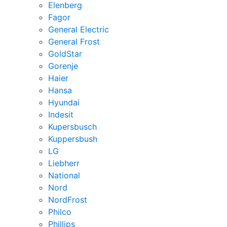
Elenberg
Fagor
General Electric
General Frost
GoldStar
Gorenje
Haier
Hansa
Hyundai
Indesit
Kupersbusch
Kuppersbush
LG
Liebherr
National
Nord
NordFrost
Philco
Phillips