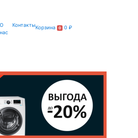
+7 (495) 150-54-90
О
Контакты
Корзина
0 ₽
0
нас