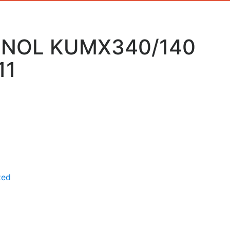
TINOL KUMX340/140
11
zed