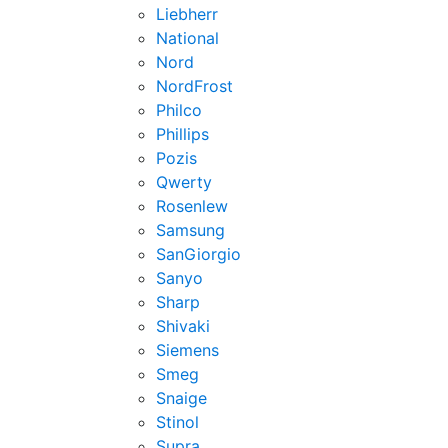
Liebherr
National
Nord
NordFrost
Philco
Phillips
Pozis
Qwerty
Rosenlew
Samsung
SanGiorgio
Sanyo
Sharp
Shivaki
Siemens
Smeg
Snaige
Stinol
Supra