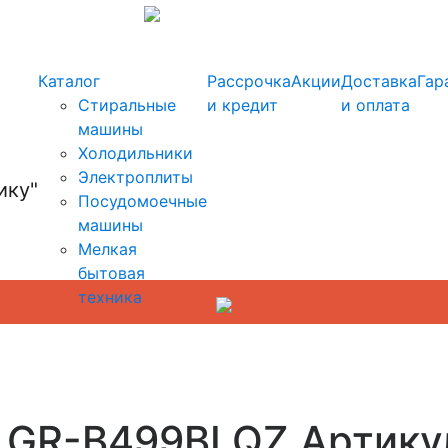
info@kupi-tehniku.ru
Каталог
Рассрочка
Акции
Доставка
Гар
Стиральные
и кредит
и оплата
машины
Холодильники
Электроплиты
Посудомоечные
машины
Мелкая
бытовая
техника
 GR-B499BLQZ Артику