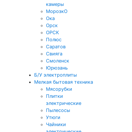
камеры
МорозкО
Ока
Орск
ОРСК
Полюс
Саратов
Свияга
Смоленск
Юрюзань
Б/У электроплиты
Мелкая бытовая техника
Мясорубки
Плитки
электрические
Пылесосы
Утюги
Чайники
электрические