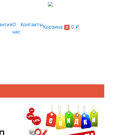
+7 (495) 150-54-90
антия
О
Контакты
Корзина
0 ₽
0
нас
л