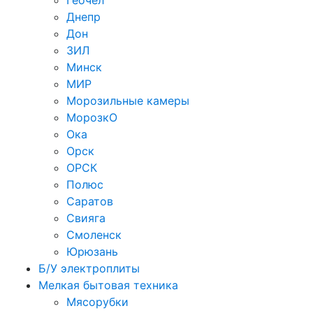
Геочел
Днепр
Дон
ЗИЛ
Минск
МИР
Морозильные камеры
МорозкО
Ока
Орск
ОРСК
Полюс
Саратов
Свияга
Смоленск
Юрюзань
Б/У электроплиты
Мелкая бытовая техника
Мясорубки