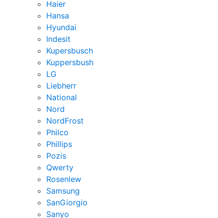
Haier
Hansa
Hyundai
Indesit
Kupersbusch
Kuppersbush
LG
Liebherr
National
Nord
NordFrost
Philco
Phillips
Pozis
Qwerty
Rosenlew
Samsung
SanGiorgio
Sanyo