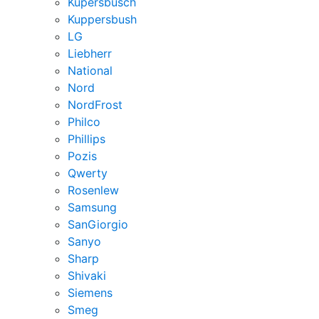
Kupersbusch
Kuppersbush
LG
Liebherr
National
Nord
NordFrost
Philco
Phillips
Pozis
Qwerty
Rosenlew
Samsung
SanGiorgio
Sanyo
Sharp
Shivaki
Siemens
Smeg