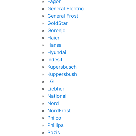
Fagor
General Electric
General Frost
GoldStar
Gorenje
Haier
Hansa
Hyundai
Indesit
Kupersbusch
Kuppersbush
LG
Liebherr
National
Nord
NordFrost
Philco
Phillips
Pozis