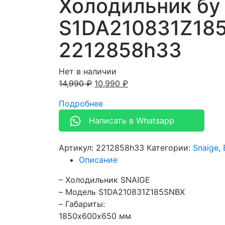
Холодильник бу
S1DA210831Z18
2212858h33
Нет в наличии
14,990
₽
10,990
₽
Подробнее
Написать в Whatsapp
Артикул:
2212858h33
Категории:
Snaige
,
Описание
– Холодильник SNAIGE
– Модель S1DA210831Z185SNBX
– Габариты:
1850х600х650 мм