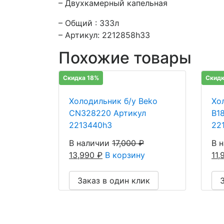
– Двухкамерный капельная
– Общий : 333л
– Артикул: 2212858h33
Похожие товары
Скидка 18%
Скидк
Холодильник б/у Beko
Хол
CN328220 Артикул
B1
2213440h3
22
В наличии
17,000
₽
В 
13,990
₽
В корзину
11
Заказ в один клик