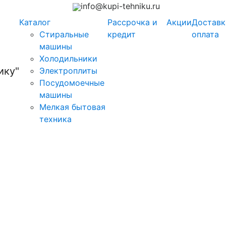
info@kupi-tehniku.ru
Каталог
Рассрочка и
Акции
Доставк
Стиральные
кредит
оплата
машины
Холодильники
Электроплиты
Посудомоечные
машины
Мелкая бытовая
техника