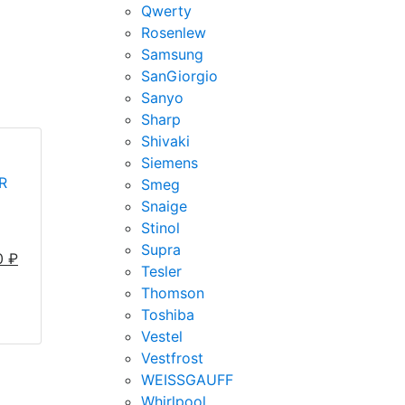
Qwerty
Rosenlew
Samsung
SanGiorgio
Sanyo
Sharp
Shivaki
Siemens
R
Smeg
Snaige
Stinol
Supra
0
₽
Tesler
Thomson
Toshiba
Vestel
Vestfrost
WEISSGAUFF
Whirlpool