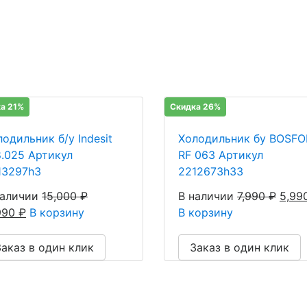
а 21%
Скидка 26%
одильник б/у Indesit
Холодильник бу BOSFO
8.025 Артикул
RF 063 Артикул
13297h3
2212673h33
наличии
15,000
₽
В наличии
7,990
₽
5,99
,990
₽
В корзину
В корзину
Заказ в один клик
Заказ в один клик