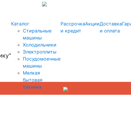
info@kupi-tehniku.ru
Каталог
Рассрочка
Акции
Доставка
Гар
Стиральные
и кредит
и оплата
машины
Холодильники
Электроплиты
Посудомоечные
машины
Мелкая
бытовая
техника