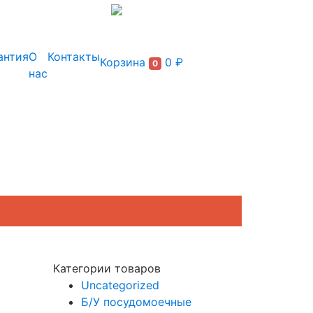
+7 (495) 150-54-90
антия
О
Контакты
Корзина
0 ₽
0
нас
Категории товаров
Uncategorized
Б/У посудомоечные