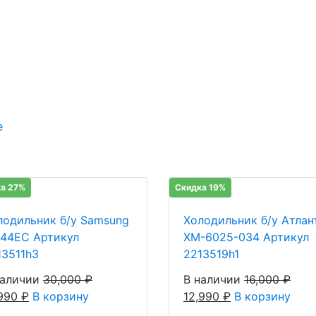
е
а 27%
Скидка 19%
лодильник б/у Samsung
Холодильник б/у Атлан
-44EC Артикул
ХМ-6025-034 Артикул
13511h3
2213519h1
наличии
30,000
₽
В наличии
16,000
₽
,990
₽
В корзину
12,990
₽
В корзину