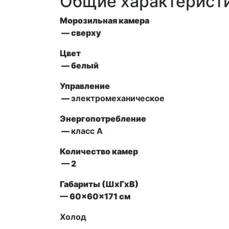
Общие характерист
Морозильная камера
— сверху
Цвет
— белый
Управление
—
электромеханическое
Энергопотребление
—
класс А
Количество камер
— 2
Габариты (ШxГxВ)
— 60x60x171 см
Холод