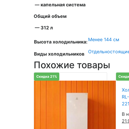
— капельная система
Общий объем
— 312 л
Менее 144 см
Высота холодильника:
Отдельностоящи
Виды холодильников
Похожие товары
Скидка 21%
Скидк
Хо
RL
22
В 
21