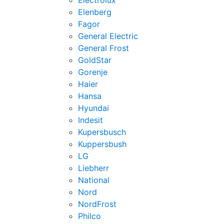
Electrolux
Elenberg
Fagor
General Electric
General Frost
GoldStar
Gorenje
Haier
Hansa
Hyundai
Indesit
Kupersbusch
Kuppersbush
LG
Liebherr
National
Nord
NordFrost
Philco