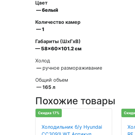
Цвет
— белый
Количество камер
— 1
Габариты (ШxГxВ)
— 58x60x101.2 см
Холод
—
ручное размораживание
Общий объем
— 165 л
Похожие товары
Скидка 17%
Скидк
Холодильник б/у Hyundai
Хо
CC3091LWT Артикул
RF