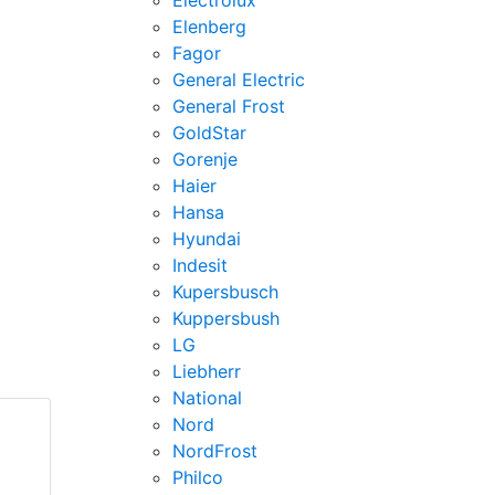
Electrolux
Elenberg
Fagor
General Electric
General Frost
GoldStar
Gorenje
Haier
Hansa
Hyundai
Indesit
Kupersbusch
Kuppersbush
LG
Liebherr
National
Nord
NordFrost
Philco