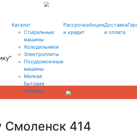
info@kupi-tehniku.ru
Каталог
Рассрочка
Акции
Доставка
Гар
Стиральные
и кредит
и оплата
машины
Холодильники
Электроплиты
Посудомоечные
машины
Мелкая
бытовая
техника
у Смоленск 414