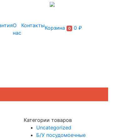
+7 (495) 150-54-90
антия
О
Контакты
Корзина
0 ₽
0
нас
Категории товаров
Uncategorized
Б/У посудомоечные