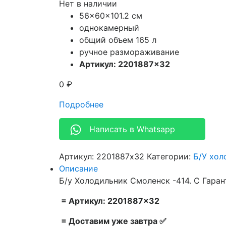
Нет в наличии
56x60x101.2 см
однокамерный
общий объем 165 л
ручное размораживание
Артикул: 2201887×32
0
₽
Подробнее
Написать в Whatsapp
Артикул:
2201887x32
Категории:
Б/У хол
Описание
Б/у Холодильник Смоленск -414. С Гаран
= Артикул: 2201887×32
= Доставим уже завтра ✅