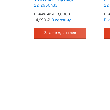
2212950h33
22
В наличии
18,000
₽
В 
14,990
₽
В корзину
В 
Заказ в один клик