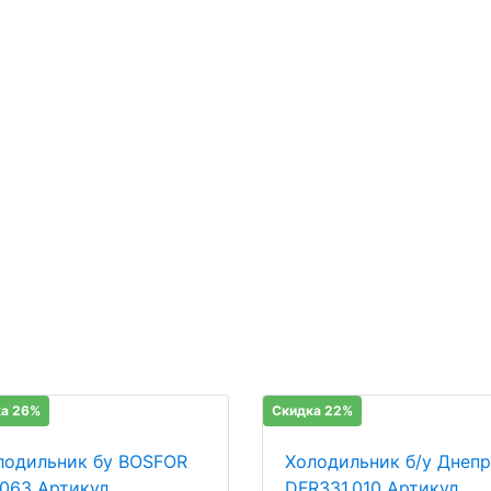
а 26%
Скидка 22%
лодильник бу BOSFOR
Холодильник б/у Днепр
 063 Артикул
DFR331.010 Артикул