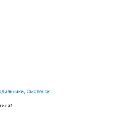
одильники
,
Смоленск
тией❗