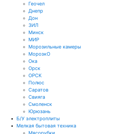
Геочел
Днепр
Дон
ЗИЛ
Минск
МИР
Морозильные камеры
МорозкО
Ока
Орск
ОРСК
Полюс
Саратов
Свияга
Смоленск
Юрюзань
Б/У электроплиты
Мелкая бытовая техника
Мясорубки