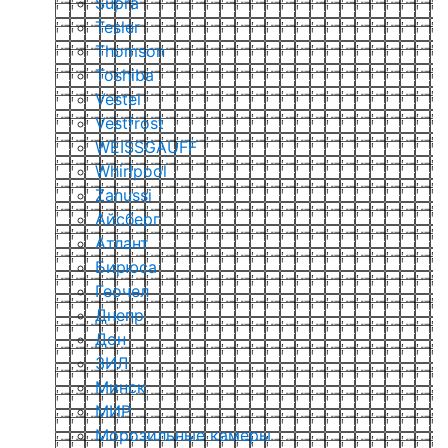
Supra
Tesler
Thomson
Toshiba
Vestel
Vestfrost
WEISSGAUFF
Whirlpool
Zanussi
Айсберг
Атлант
Бирюса
Геочел
Днепр
Дон
ЗИЛ
Минск
МИР
Морозильные камеры