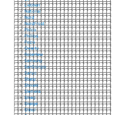
Liebherr
National
Nord
NordFrost
Philco
Phillips
Pozis
Qwerty
Rosenlew
Samsung
SanGiorgio
Sanyo
Sharp
Shivaki
Siemens
Smeg
Snaige
Stinol