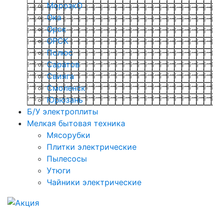
МорозкО
Ока
Орск
ОРСК
Полюс
Саратов
Свияга
Смоленск
Юрюзань
Б/У электроплиты
Мелкая бытовая техника
Мясорубки
Плитки электрические
Пылесосы
Утюги
Чайники электрические