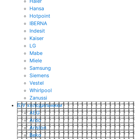
Haier
Hansa
Hotpoint
IBERNA
Indesit
Kaiser
LG
Mabe
Miele
Samsung
Siemens
Vestel
Whirlpool
Zanussi
Б/У холодильники
AEG
Ardo
Ariston
Beko