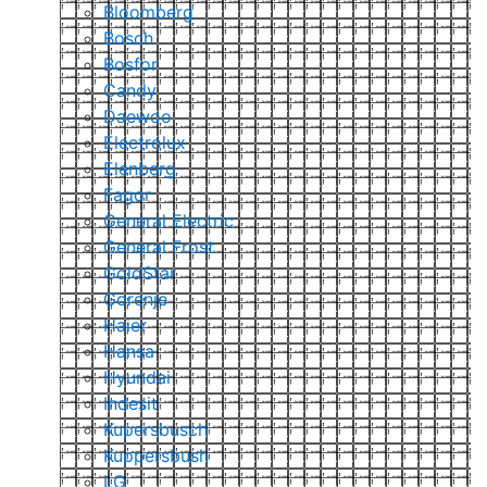
Bloomberg
Bosch
Bosfor
Candy
Daewoo
Electrolux
Elenberg
Fagor
General Electric
General Frost
GoldStar
Gorenje
Haier
Hansa
Hyundai
Indesit
Kupersbusch
Kuppersbush
LG