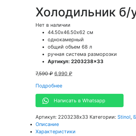
Холодильник б/
Нет в наличии
44.50х46.50х62 см
однокамерный
общий объем 68 л
ручная система разморозки
Артикул: 2203238×33
7,590
₽
6,990
₽
Подробнее
Написать в Whatsapp
Артикул:
2203238x33
Категории:
Stinol
,
Описание
Характеристики