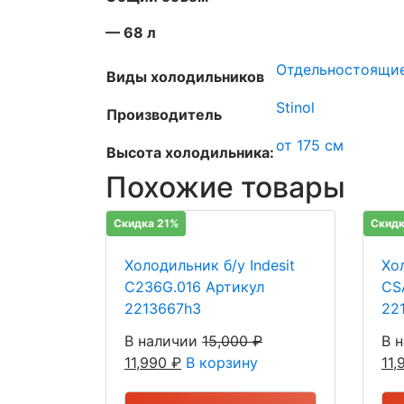
— 68 л
Отдельностоящи
Виды холодильников
Stinol
Производитель
от 175 см
Высота холодильника:
Похожие товары
Скидка 21%
Скидк
Холодильник б/у Indesit
Хо
C236G.016 Артикул
CS
2213667h3
22
В наличии
15,000
₽
В 
11,990
₽
В корзину
11