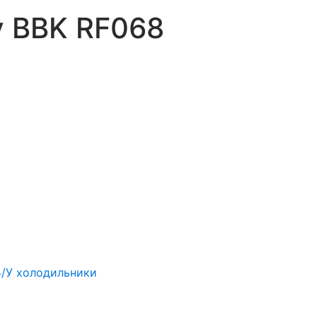
у BBK RF068
Б/У холодильники