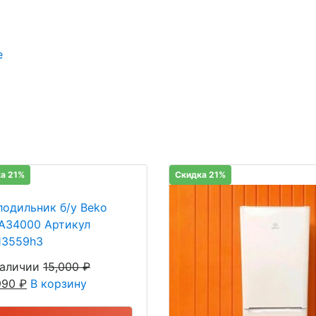
е
а 21%
Скидка 21%
лодильник б/у Beko
A34000 Артикул
13559h3
наличии
15,000
₽
,990
₽
В корзину