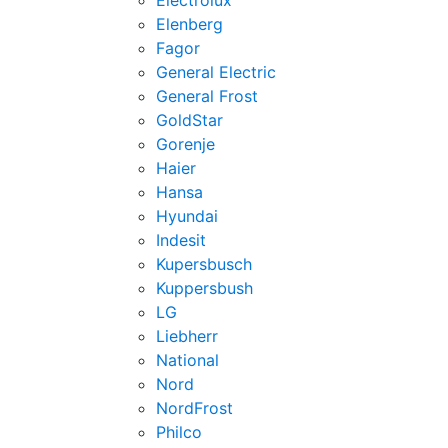
Electrolux
Elenberg
Fagor
General Electric
General Frost
GoldStar
Gorenje
Haier
Hansa
Hyundai
Indesit
Kupersbusch
Kuppersbush
LG
Liebherr
National
Nord
NordFrost
Philco