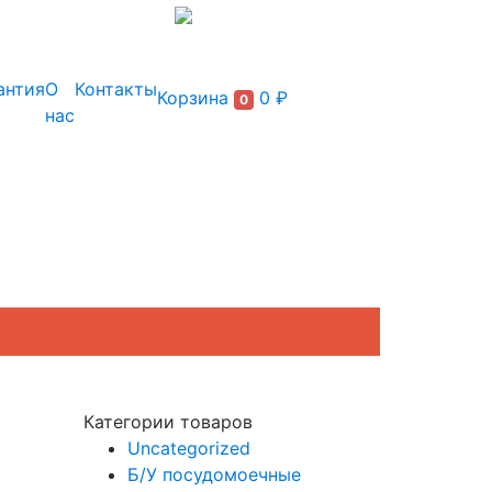
+7 (495) 150-54-90
антия
О
Контакты
Корзина
0 ₽
0
нас
Категории товаров
Uncategorized
Б/У посудомоечные