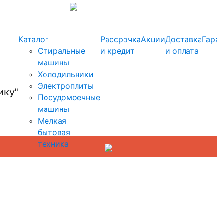
info@kupi-tehniku.ru
Каталог
Рассрочка
Акции
Доставка
Гар
Стиральные
и кредит
и оплата
машины
Холодильники
Электроплиты
Посудомоечные
машины
Мелкая
бытовая
техника