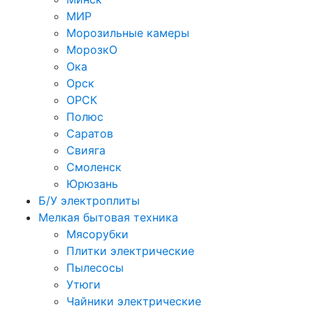
МИР
Морозильные камеры
МорозкО
Ока
Орск
ОРСК
Полюс
Саратов
Свияга
Смоленск
Юрюзань
Б/У электроплиты
Мелкая бытовая техника
Мясорубки
Плитки электрические
Пылесосы
Утюги
Чайники электрические