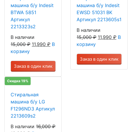
машина б/у Indesit
машина б/у Indesit
BTWA 5851
EWSD 51031 BK
Артикул
Артикул 2213605s1
2213323s2
В наличии
В наличии
15,000
₽
11,990
₽
В
15,000
₽
11,990
₽
В
корзину
корзину
Заказ в один клик
Заказ в один клик
Скидка 19%
Стиральная
машина б/у LG
F1296ND3 Артикул
2213609s2
В наличии
16,000
₽