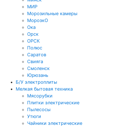
МИР
Морозильные камеры
МорозкО
Ока
Орск
ОРСК
Полюс
Саратов
Свияга
Смоленск
Юрюзань
Б/У электроплиты
Мелкая бытовая техника
Мясорубки
Плитки электрические
Пылесосы
Утюги
Чайники электрические