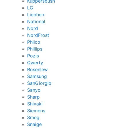
Kuppersbush
LG
Liebherr
National
Nord
NordFrost
Philco
Phillips
Pozis
Qwerty
Rosenlew
Samsung
SanGiorgio
Sanyo
Sharp
Shivaki
Siemens
Smeg
Snaige