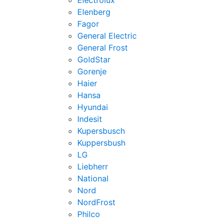
Electrolux
Elenberg
Fagor
General Electric
General Frost
GoldStar
Gorenje
Haier
Hansa
Hyundai
Indesit
Kupersbusch
Kuppersbush
LG
Liebherr
National
Nord
NordFrost
Philco