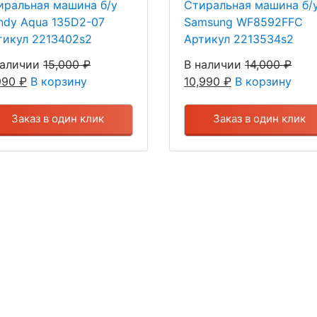
иральная машина б/у
Стиральная машина б/
ndy Aqua 135D2-07
Samsung WF8592FFC
тикул 2213402s2
Артикул 2213534s2
наличии
15,000
₽
В наличии
14,000
₽
,990
₽
В корзину
10,990
₽
В корзину
Заказ в один клик
Заказ в один клик