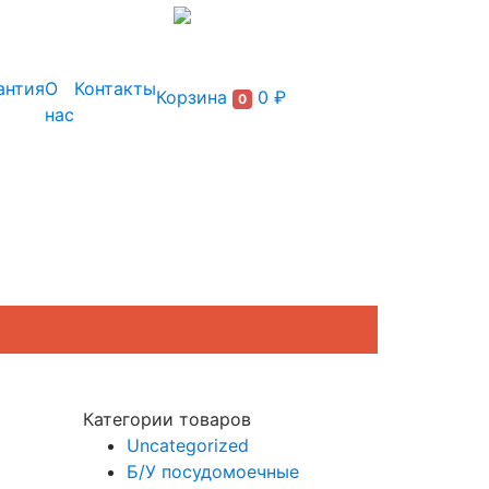
+7 (495) 150-54-90
антия
О
Контакты
Корзина
0 ₽
0
нас
Категории товаров
Uncategorized
Б/У посудомоечные