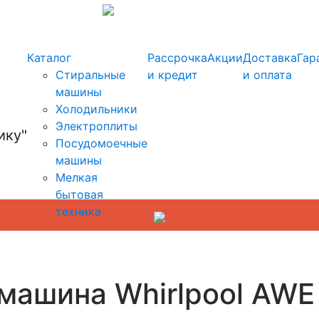
info@kupi-tehniku.ru
Каталог
Рассрочка
Акции
Доставка
Гар
Стиральные
и кредит
и оплата
машины
Холодильники
Электроплиты
Посудомоечные
машины
Мелкая
бытовая
техника
 машина Whirlpool AWE