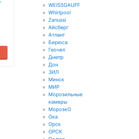
у
WEISSGAUFF
Whirlpool
Zanussi
Айсберг
Атлант
Бирюса
Геочел
Днепр
Дон
ЗИЛ
Минск
МИР
Морозильные
камеры
МорозкО
Ока
Орск
ОРСК