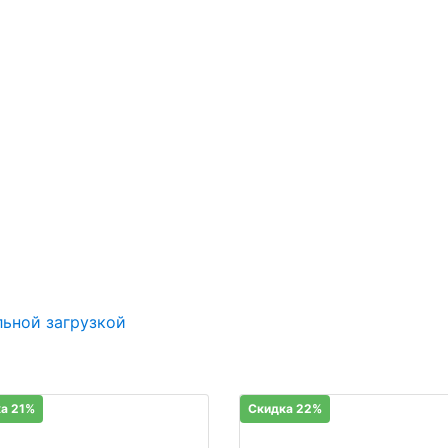
льной загрузкой
а 21%
Скидка 22%