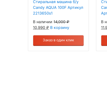
Стиральная машина б/у
Ст
Candy AQUA 100F Артикул
Ca
2213650s1
Ар
В наличии
14,000
₽
В 
10,990
₽
В корзину
11
Заказ в один клик