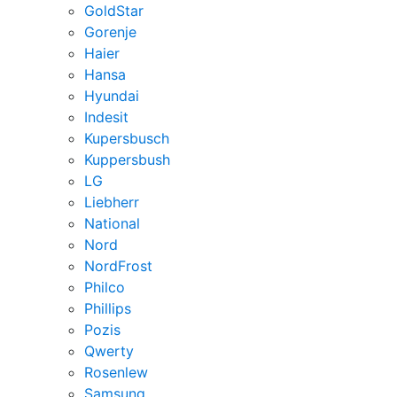
GoldStar
Gorenje
Haier
Hansa
Hyundai
Indesit
Kupersbusch
Kuppersbush
LG
Liebherr
National
Nord
NordFrost
Philco
Phillips
Pozis
Qwerty
Rosenlew
Samsung