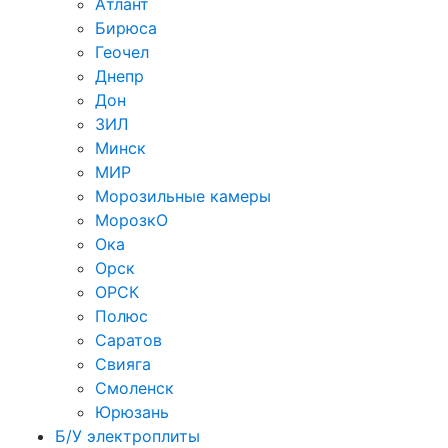
Атлант
Бирюса
Геочел
Днепр
Дон
ЗИЛ
Минск
МИР
Морозильные камеры
МорозкО
Ока
Орск
ОРСК
Полюс
Саратов
Свияга
Смоленск
Юрюзань
Б/У электроплиты