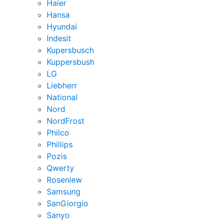
Haier
Hansa
Hyundai
Indesit
Kupersbusch
Kuppersbush
LG
Liebherr
National
Nord
NordFrost
Philco
Phillips
Pozis
Qwerty
Rosenlew
Samsung
SanGiorgio
Sanyo