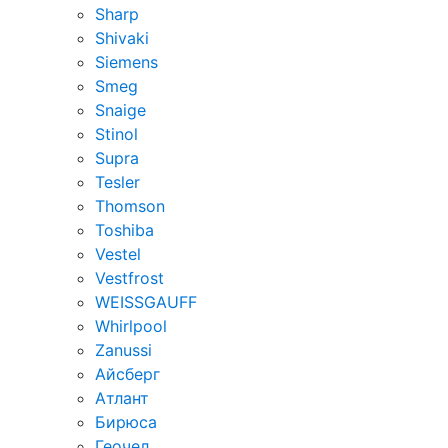
Sharp
Shivaki
Siemens
Smeg
Snaige
Stinol
Supra
Tesler
Thomson
Toshiba
Vestel
Vestfrost
WEISSGAUFF
Whirlpool
Zanussi
Айсберг
Атлант
Бирюса
Геочел