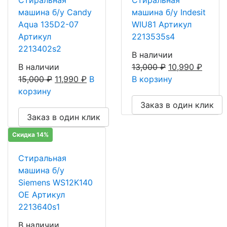
машина б/у Candy
машина б/у Indesit
Aqua 135D2-07
WIU81 Артикул
Артикул
2213535s4
2213402s2
В наличии
В наличии
13,000
₽
10,990
₽
15,000
₽
11,990
₽
В
В корзину
корзину
Заказ в один клик
Заказ в один клик
Скидка 14%
Стиральная
машина б/у
Siemens WS12K140
OE Артикул
2213640s1
В наличии