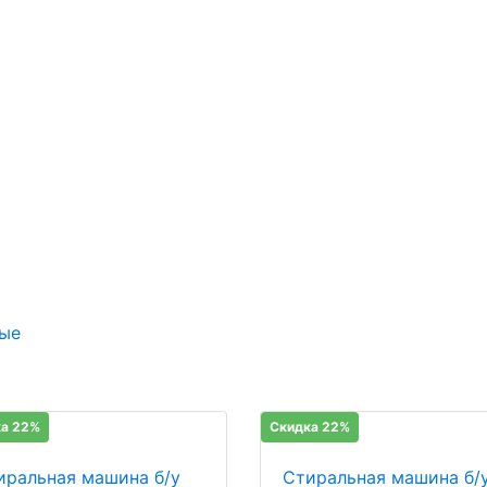
ые
а 22%
Скидка 22%
иральная машина б/у
Стиральная машина б/