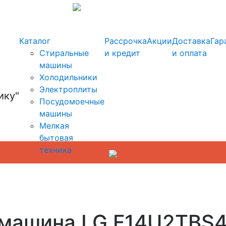
info@kupi-tehniku.ru
Каталог
Рассрочка
Акции
Доставка
Гар
Стиральные
и кредит
и оплата
машины
Холодильники
Электроплиты
Посудомоечные
машины
Мелкая
бытовая
техника
 машина LG F14U2TBS