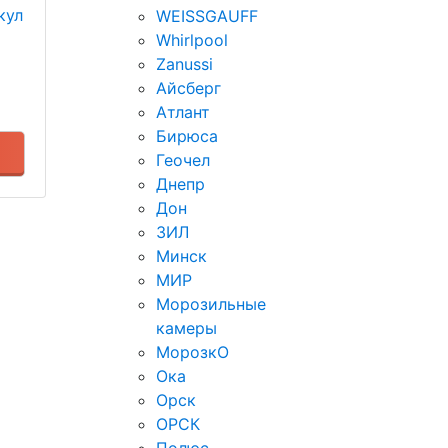
кул
WEISSGAUFF
Whirlpool
Zanussi
Айсберг
Атлант
Бирюса
Геочел
Днепр
Дон
ЗИЛ
Минск
МИР
Морозильные
камеры
МорозкО
Ока
Орск
ОРСК