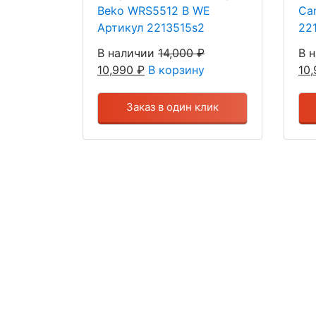
Beko WRS5512 В WE
Ca
Артикул 2213515s2
22
В наличии
14,000
₽
В 
10,990
₽
В корзину
10
Заказ в один клик