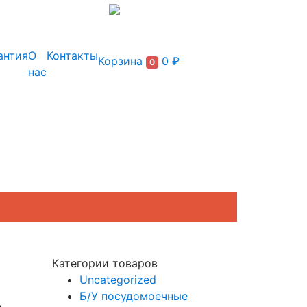
+7 (495) 150-54-90
антия
О
Контакты
Корзина
0 ₽
0
нас
Категории товаров
Uncategorized
4
Б/У посудомоечные