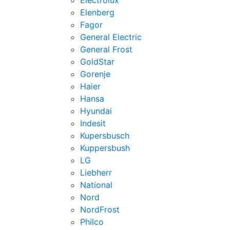
Electrolux
Elenberg
Fagor
General Electric
General Frost
GoldStar
Gorenje
Haier
Hansa
Hyundai
Indesit
Kupersbusch
Kuppersbush
LG
Liebherr
National
Nord
NordFrost
Philco