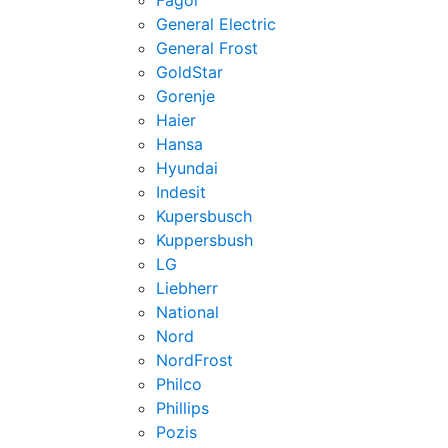
Fagor
General Electric
General Frost
GoldStar
Gorenje
Haier
Hansa
Hyundai
Indesit
Kupersbusch
Kuppersbush
LG
Liebherr
National
Nord
NordFrost
Philco
Phillips
Pozis