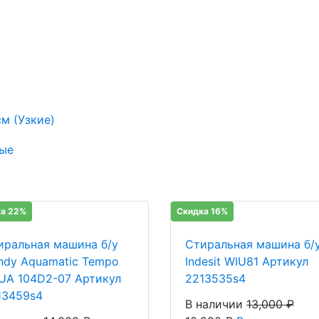
м (Узкие)
ые
а 22%
Скидка 16%
иральная машина б/у
Стиральная машина б/
ndy Aquamatic Tempo
Indesit WIU81 Артикул
UA 104D2-07 Артикул
2213535s4
13459s4
В наличии
13,000
₽