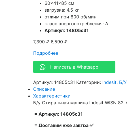
60x41x85 см
загрузка: 4.5 кг
отжим при 800 об/мин
класс энергопотребления: A
Артикул: 14805c31
7,390
₽
6,590
₽
Подробнее
Написать в Whatsapp
Артикул:
14805c31
Категории:
Indesit
,
Б/
Описание
Характеристики
Б/у Стиральная машина Indesit WISN 82. 
= Артикул: 14805c31
= Доставим уже завтра ✅