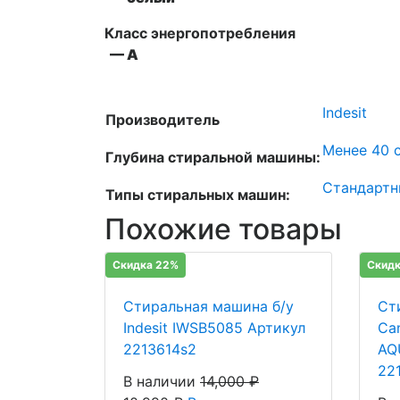
Класс энергопотребления
— A
Indesit
Производитель
Менее 40 с
Глубина стиральной машины:
Стандартн
Типы стиральных машин:
Похожие товары
Скидка 22%
Скидк
Стиральная машина б/у
Ст
Indesit IWSB5085 Артикул
Ca
2213614s2
AQ
22
В наличии
14,000
₽