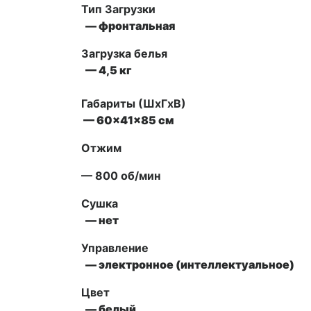
Тип Загрузки
— фронтальная
Загрузка белья
— 4,5 кг
Габариты (ШxГxВ)
—
60x41x85 см
Отжим
— 800 об/мин
Сушка
— нет
Управление
—
электронное (интеллектуальное)
Цвет
— белый