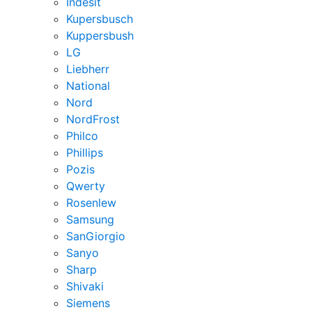
Indesit
Kupersbusch
Kuppersbush
LG
Liebherr
National
Nord
NordFrost
Philco
Phillips
Pozis
Qwerty
Rosenlew
Samsung
SanGiorgio
Sanyo
Sharp
Shivaki
Siemens