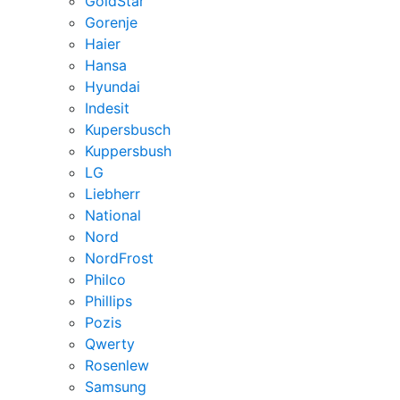
GoldStar
Gorenje
Haier
Hansa
Hyundai
Indesit
Kupersbusch
Kuppersbush
LG
Liebherr
National
Nord
NordFrost
Philco
Phillips
Pozis
Qwerty
Rosenlew
Samsung