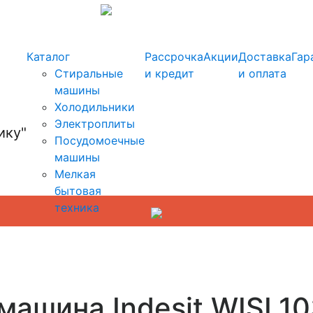
info@kupi-tehniku.ru
Каталог
Рассрочка
Акции
Доставка
Гар
Стиральные
и кредит
и оплата
машины
Холодильники
Электроплиты
Посудомоечные
машины
Мелкая
бытовая
техника
машина Indesit WISL1