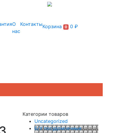
+7 (495) 150-54-90
антия
О
Контакты
Корзина
0 ₽
0
нас
Категории товаров
Uncategorized
03
Б/У посудомоечные