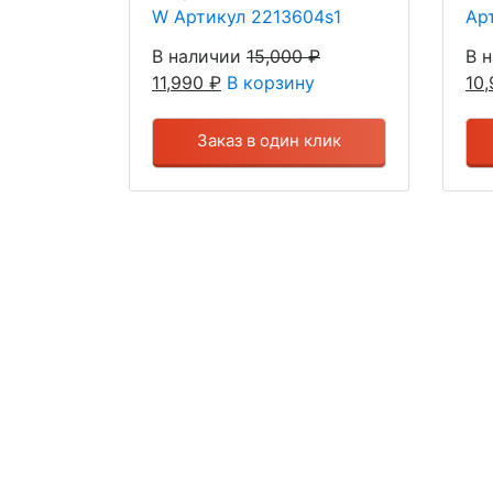
W Артикул 2213604s1
Ар
В наличии
15,000
₽
В 
11,990
₽
В корзину
10
Заказ в один клик