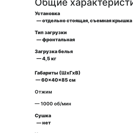
Общие характерист
Установка
— отдельно стоящая, съемная крышка 
Тип загрузки
— фронтальная
Загрузка белья
— 4,5 кг
Габариты (ШxГxВ)
— 60x40x85 см
Отжим
— 1000 об/мин
Сушка
— нет