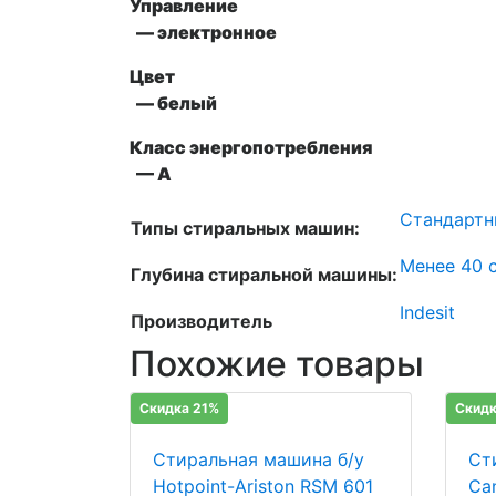
Управление
— электронное
Цвет
— белый
Класс энергопотребления
— A
Стандартн
Типы стиральных машин:
Менее 40 с
Глубина стиральной машины:
Indesit
Производитель
Похожие товары
Скидка 21%
Скидк
Стиральная машина б/у
Ст
Hotpoint-Ariston RSM 601
Ca