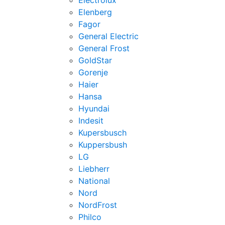
Electrolux
Elenberg
Fagor
General Electric
General Frost
GoldStar
Gorenje
Haier
Hansa
Hyundai
Indesit
Kupersbusch
Kuppersbush
LG
Liebherr
National
Nord
NordFrost
Philco