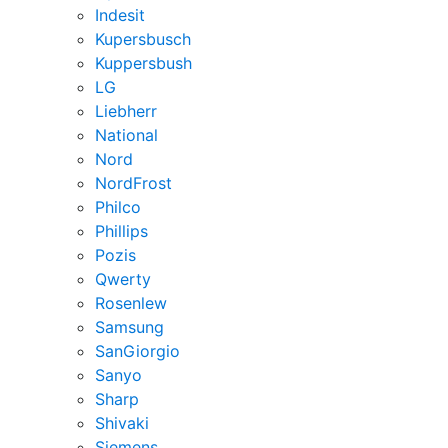
Indesit
Kupersbusch
Kuppersbush
LG
Liebherr
National
Nord
NordFrost
Philco
Phillips
Pozis
Qwerty
Rosenlew
Samsung
SanGiorgio
Sanyo
Sharp
Shivaki
Siemens