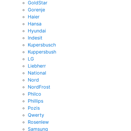
GoldStar
Gorenje
Haier
Hansa
Hyundai
Indesit
Kupersbusch
Kuppersbush
LG
Liebherr
National
Nord
NordFrost
Philco
Phillips
Pozis
Qwerty
Rosenlew
Samsung