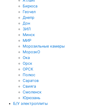
Атлант
Бирюса
Геочел
Днепр
Дон
ЗИЛ
Минск
МИР
Морозильные камеры
МорозкО
Ока
Орск
ОРСК
Полюс
Саратов
Свияга
Смоленск
Юрюзань
Б/У электроплиты