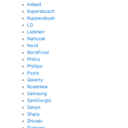
Indesit
Kupersbusch
Kuppersbush
LG
Liebherr
National
Nord
NordFrost
Philco
Phillips
Pozis
Qwerty
Rosenlew
Samsung
SanGiorgio
Sanyo
Sharp
Shivaki
Siemens