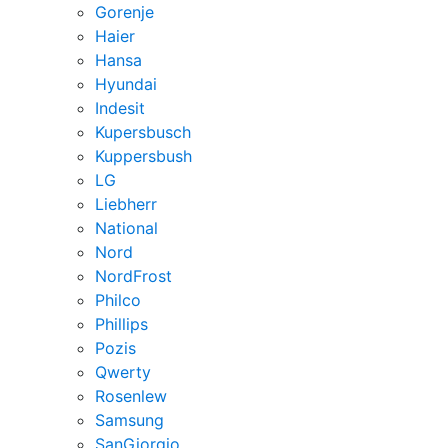
Gorenje
Haier
Hansa
Hyundai
Indesit
Kupersbusch
Kuppersbush
LG
Liebherr
National
Nord
NordFrost
Philco
Phillips
Pozis
Qwerty
Rosenlew
Samsung
SanGiorgio